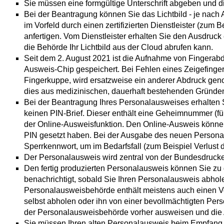
Sie müssen eine formgültige Unterschrift abgeben und di
Bei der Beantragung können Sie
das Lichtbild - je nach
im Vorfeld durch einen zertifizierten Dienstleister (zum
anfertigen. Vom Dienstleister erhalten Sie den Ausdruck
die Behörde Ihr Lichtbild aus der Cloud abrufen kann.
Seit dem 2. August 2021 ist die Aufnahme von Fingerabd
Ausweis-Chip gespeichert. Bei Fehlen eines Zeigefinge
Fingerkuppe, wird ersatzweise ein anderer Abdruck g
dies aus medizinischen, dauerhaft bestehenden Gründen
Bei
der Beantragung
Ihres
Personalausweises
erhalten
keinen PIN-Brief. Dieser enthält eine
Geheimnummer
(f
der Online-Ausweisfunktion.
Den Online-Ausweis können 
PIN gesetzt haben.
Bei der Ausgabe des neuen Persona
Sperrkennwort, um im Bedarfsfall (zum Beispiel Verlus
Der Personalausweis wird zentral von der Bundesdruckere
Den fertig produzierten Personalausweis können Sie zu
benachrichtigt, sobald Sie Ihren Personalausweis abhol
Personalausweisbehörde enthält meistens auch einen V
selbst abholen oder ihn von einer bevollmächtigten Pe
der Personalausweisbehörde vorher ausweisen und die 
Sie müssen Ihren alten Personalausweis beim Empfang