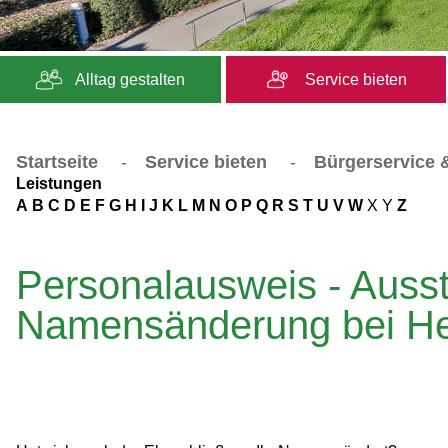
Alltag gestalten
Service bieten
Startseite
-
Service bieten
-
Bürgerservice &
Leistungen
A
B
C
D
E
F
G
H
I
J
K
L
M
N
O
P
Q
R
S
T
U
V
W
X
Y
Z
Personalausweis - Auss
Namensänderung bei He