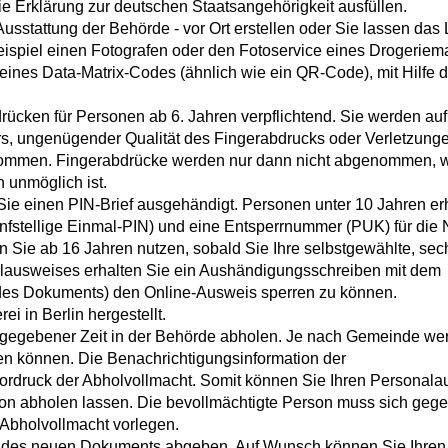
e Erklärung zur deutschen Staatsangehörigkeit ausfüllen.
 Ausstattung der Behörde - vor Ort erstellen oder Sie lassen das 
 Beispiel einen Fotografen oder den Fotoservice eines Drogeriem
 eines Data-Matrix-Codes (ähnlich wie ein QR-Code), mit Hilfe 
rücken für Personen ab 6. Jahren verpflichtend. Sie werden au
rs, ungenügender Qualität des Fingerabdrucks oder Verletzung
enommen. Fingerabdrücke werden nur dann nicht abgenommen, 
 unmöglich ist.
 Sie
einen PIN-Brief
ausgehändigt. Personen unter 10 Jahren er
ünfstellige Einmal
-PIN
)
und
eine
Entsperrnummer (PUK)
für die
Sie ab 16 Jahren nutzen, sobald Sie Ihre selbstgewählte, sech
lausweises erhalten Sie ein Aushändigungsschreiben mit dem
t des Dokuments) den Online-Ausweis sperren zu können
.
i in Berlin hergestellt.
 gegebener Zeit in der Behörde abholen.
Je nach Gemeinde we
en können. Die Benachrichtigungsinformation der
ordruck der Abholvollmacht. Somit können Sie Ihren Personala
rson abholen lassen. Die bevollmächtigte Person muss sich geg
Abholvollmacht vorlegen.
 des neuen Dokuments abgeben. Auf Wunsch können Sie Ihren 