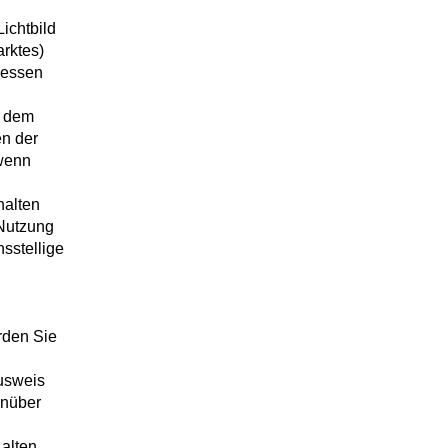
Lichtbild
arktes)
dessen
f dem
en der
wenn
halten
 Nutzung
sstellige
rden Sie
usweis
enüber
alten