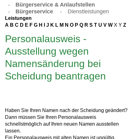
-
Bürgerservice & Anlaufstellen
-
Bürgerservice
-
Dienstleistungen
Leistungen
A
B
C
D
E
F
G
H
I
J
K
L
M
N
O
P
Q
R
S
T
U
V
W
X
Y
Z
Personalausweis -
Ausstellung wegen
Namensänderung bei
Scheidung beantragen
Haben Sie Ihren Namen nach der Scheidung geändert?
Dann müssen Sie Ihren Personalausweis
schnellstmöglich auf Ihren neuen Namen ausstellen
lassen.
Ein Personalausweis mit alten Namen ist ungültig.