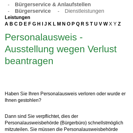
-
Bürgerservice & Anlaufstellen
-
Bürgerservice
-
Dienstleistungen
Leistungen
A
B
C
D
E
F
G
H
I
J
K
L
M
N
O
P
Q
R
S
T
U
V
W
X
Y
Z
Personalausweis -
Ausstellung wegen Verlust
beantragen
Haben Sie Ihren Personalausweis verloren oder wurde er
Ihnen gestohlen?
Dann sind Sie verpflichtet, dies der
Personalausweisbehörde (Bürgerbüro) schnellstmöglich
mitzuteilen. Sie müssen die Personalausweisbehörde