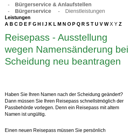
-
Bürgerservice & Anlaufstellen
-
Bürgerservice
-
Dienstleistungen
Leistungen
A
B
C
D
E
F
G
H
I
J
K
L
M
N
O
P
Q
R
S
T
U
V
W
X
Y
Z
Reisepass - Ausstellung
wegen Namensänderung bei
Scheidung neu beantragen
Haben Sie Ihren Namen nach der Scheidung geändert?
Dann müssen Sie Ihren Reisepass schnellstmöglich der
Passbehörde vorlegen. Denn ein Reisepass mit altem
Namen ist ungültig.
Einen neuen Reisepass müssen Sie persönlich