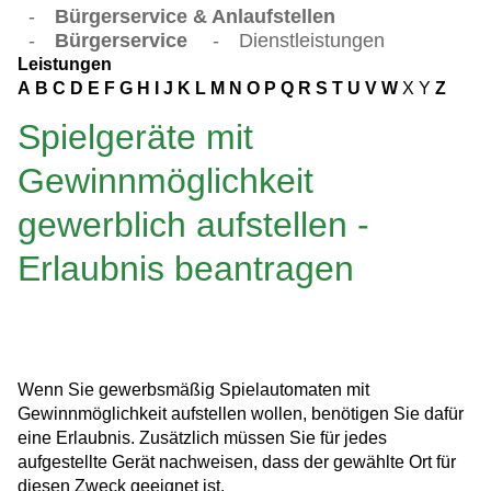
-
Bürgerservice & Anlaufstellen
-
Bürgerservice
-
Dienstleistungen
Leistungen
A
B
C
D
E
F
G
H
I
J
K
L
M
N
O
P
Q
R
S
T
U
V
W
X
Y
Z
Spielgeräte mit
Gewinnmöglichkeit
gewerblich aufstellen -
Erlaubnis beantragen
Wenn Sie gewerbsmäßig Spielautomaten mit
Gewinnmöglichkeit aufstellen wollen, benötigen Sie dafür
eine Erlaubnis. Zusätzlich müssen Sie für jedes
aufgestellte Gerät nachweisen, dass der gewählte Ort für
diesen Zweck geeignet ist.