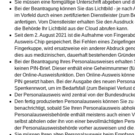
Sie müssen eine formgültige Unterschrift abgeben und di
Bei der Beantragung können Sie
das Lichtbild - je nach
im Vorfeld durch einen zertifizierten Dienstleister (zum
anfertigen. Vom Dienstleister erhalten Sie den Ausdruck
die Behörde Ihr Lichtbild aus der Cloud abrufen kann.
Seit dem 2. August 2021 ist die Aufnahme von Fingerabd
Ausweis-Chip gespeichert. Bei Fehlen eines Zeigefinge
Fingerkuppe, wird ersatzweise ein anderer Abdruck g
dies aus medizinischen, dauerhaft bestehenden Gründen
Bei
der Beantragung
Ihres
Personalausweises
erhalten
keinen PIN-Brief. Dieser enthält eine
Geheimnummer
(f
der Online-Ausweisfunktion.
Den Online-Ausweis können 
PIN gesetzt haben.
Bei der Ausgabe des neuen Persona
Sperrkennwort, um im Bedarfsfall (zum Beispiel Verlus
Der Personalausweis wird zentral von der Bundesdruckere
Den fertig produzierten Personalausweis können Sie zu
benachrichtigt, sobald Sie Ihren Personalausweis abhol
Personalausweisbehörde enthält meistens auch einen V
selbst abholen oder ihn von einer bevollmächtigten Pe
der Personalausweisbehörde vorher ausweisen und die 
Sie müssen Ihren alten Personalausweis beim Empfang