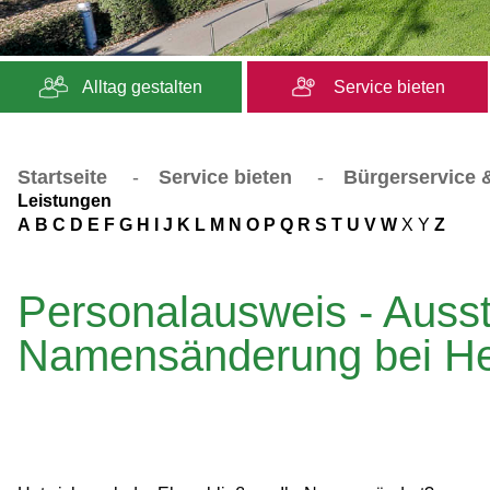
Alltag gestalten
Service bieten
Startseite
-
Service bieten
-
Bürgerservice &
Leistungen
A
B
C
D
E
F
G
H
I
J
K
L
M
N
O
P
Q
R
S
T
U
V
W
X
Y
Z
Personalausweis - Auss
Namensänderung bei He