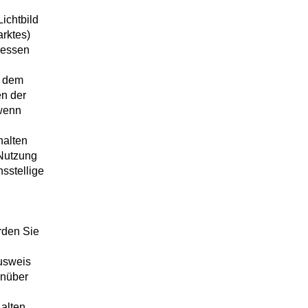
Lichtbild
arktes)
dessen
f dem
en der
wenn
halten
 Nutzung
sstellige
rden Sie
usweis
enüber
alten