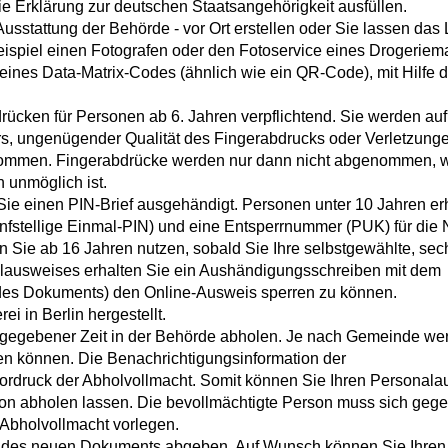
e Erklärung zur deutschen Staatsangehörigkeit ausfüllen.
 Ausstattung der Behörde - vor Ort erstellen oder Sie lassen das 
 Beispiel einen Fotografen oder den Fotoservice eines Drogeriem
 eines Data-Matrix-Codes (ähnlich wie ein QR-Code), mit Hilfe 
rücken für Personen ab 6. Jahren verpflichtend. Sie werden au
rs, ungenügender Qualität des Fingerabdrucks oder Verletzung
enommen. Fingerabdrücke werden nur dann nicht abgenommen, 
 unmöglich ist.
 Sie
einen PIN-Brief
ausgehändigt. Personen unter 10 Jahren er
ünfstellige Einmal
-PIN
)
und
eine
Entsperrnummer (PUK)
für die
Sie ab 16 Jahren nutzen, sobald Sie Ihre selbstgewählte, sech
lausweises erhalten Sie ein Aushändigungsschreiben mit dem
t des Dokuments) den Online-Ausweis sperren zu können
.
i in Berlin hergestellt.
 gegebener Zeit in der Behörde abholen.
Je nach Gemeinde we
en können. Die Benachrichtigungsinformation der
ordruck der Abholvollmacht. Somit können Sie Ihren Personala
rson abholen lassen. Die bevollmächtigte Person muss sich geg
Abholvollmacht vorlegen.
 des neuen Dokuments abgeben. Auf Wunsch können Sie Ihren 