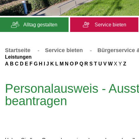
Alltag gestalten
Service bieten
Startseite
-
Service bieten
-
Bürgerservice &
Leistungen
A
B
C
D
E
F
G
H
I
J
K
L
M
N
O
P
Q
R
S
T
U
V
W
X
Y
Z
Personalausweis - Ausst
beantragen