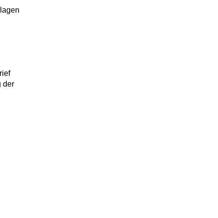
rlagen
ief
g der